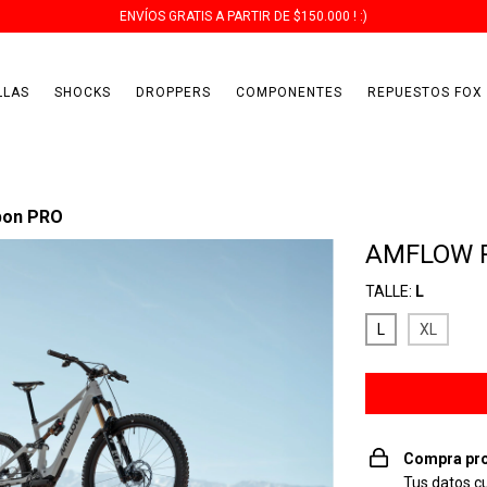
ENVÍOS GRATIS A PARTIR DE $150.000 ! :)
LLAS
SHOCKS
DROPPERS
COMPONENTES
REPUESTOS FOX
bon PRO
AMFLOW 
TALLE:
L
L
XL
Compra pro
Tus datos c