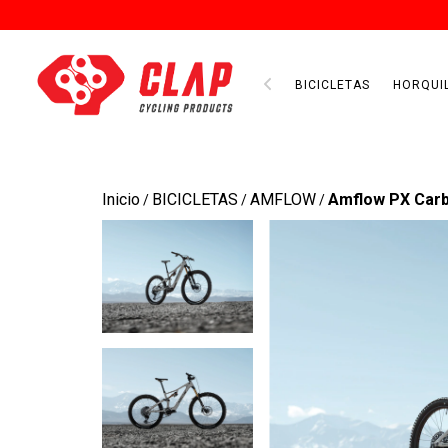
BICICLETAS
HORQUI
Inicio
BICICLETAS
AMFLOW
Amflow PX Car
/
/
/