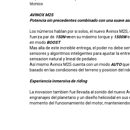
técnico.
AVINOX M2S
Potencia sin precedentes combinado con una suave as
Los números hablan por si solos, el
nuevo Avinox M2S, 
fuerza par de
150N•m
en su máximo torque y
1500W
e
en modo
BOOST
.
Mas alla de este increible entrega, el poder no debe se
sensores y algoritmos inteligentes para ajustar la entr
sensacion natural y lineal de pedaleo.
Así mismo Avinox M2S cuenta con un modo
AUTO
que 
basado en las condiciones del terreno y posicion del rid
Experiencia inmersiva de riding
La inovacion tambien fue llevada al sonido del nuevo A
engranajes del planetario y un diseño helicoidal en sus 
momento del funcionamiento del motor, manteniendose