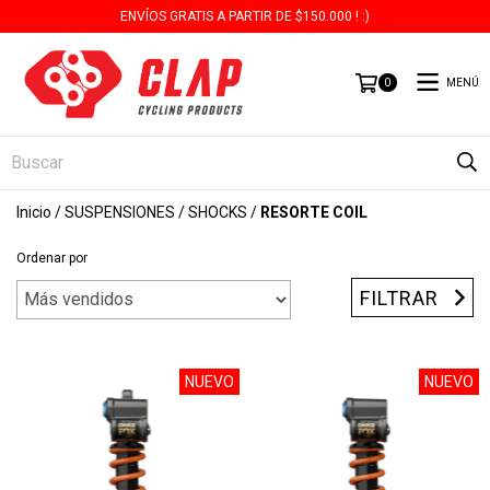
ENVÍOS GRATIS A PARTIR DE $150.000 ! :)
MENÚ
0
Inicio
/
SUSPENSIONES
/
SHOCKS
/
RESORTE COIL
Ordenar por
FILTRAR
NUEVO
NUEVO