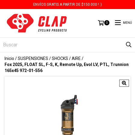
ENVÍOS GRATIS A PARTIR DE $150.000 ! :)
MENÚ
0
Inicio
/
SUSPENSIONES
/
SHOCKS
/
AIRE
/
Fox 2025, FLOAT SL, F-S, K, Remote Up, Evol LV, PTL, Trunnion
165x45 972-01-556