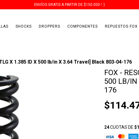
ENVÍOS GRATIS A PARTIR DE $150.000 ! :)
LLAS
SHOCKS
DROPPERS
COMPONENTES
REPUESTOS FOX
TLG X 1.385 ID X 500 lb/in X 3.64 Travel] Black 803-04-176
FOX - RESO
500 LB/IN
176
$114.4
24
CUOTAS DE
$1