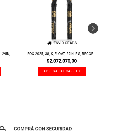
ENVÍO GRATIS
29IN,...
FOX 2025, 38, K, FLOAT, 29IN, F-S, RECOR...
HORQUILLA FO
$2.072.070,00
COMPRÁ CON SEGURIDAD