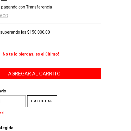
o
pagando con Transferencia
PAGO
superando los
$150.000,00
¡No te lo pierdas, es el último!
CP:
CAMBIAR CP
nvío
CALCULAR
tal
tegida